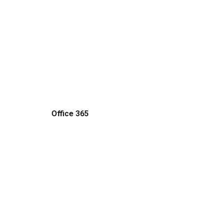
Exchange
Porta el teu negoci a el següent nivell amb
l'Office 365 i Exchange.
Office 365
Exchange