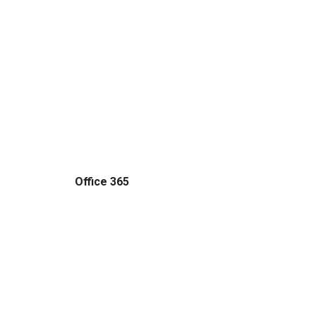
Office 365 y
Exchange
Lleva tu negocio al siguiente nivel con el
Office 365 y Exchange.
Office 365
Exchange